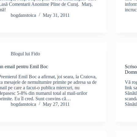
Lasă Comentarii Anonime Pline de Curaj. Marş.
inform
mă!
incruc
bogdanstoica
May 31, 2011
Blogul lui Fido
un email pentru Emil Boc
Scriso
Domnul
Premierul Emil Boc a afirmat, joi seara, la Craiova,
ca mesajele de nemultumire primite pe adresa sa de
Vă rog
mail pe care a facut-o publica miercuri, nu
link s
depasesc 5-8% din numarul total al mail-urilor
Sănătă
primite. Eu îl cred. Sunt convins că…
scanda
bogdanstoica
May 27, 2011
Sănătă