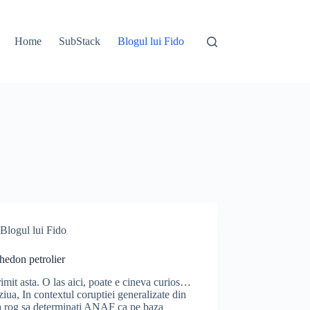
Home
SubStack
Blogul lui Fido
Blogul lui Fido
hedon petrolier
mit asta. O las aici, poate e cineva curios…
iua, In contextul coruptiei generalizate din
a rog sa determinati ANAF ca pe baza