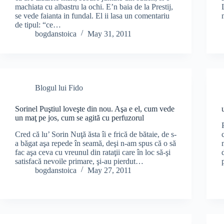
machiata cu albastru la ochi. E’n baia de la Prestij,
se vede faianta in fundal. El ii lasa un comentariu
de tipul: “ce…
bogdanstoica
May 31, 2011
Blogul lui Fido
Sorinel Puştiul loveşte din nou. Aşa e el, cum vede
un maţ pe jos, cum se agită cu perfuzorul
Cred că lu’ Sorin Nuţă ăsta îi e frică de bătaie, de s-
a băgat aşa repede în seamă, deşi n-am spus că o să
fac aşa ceva cu vreunul din rataţii care în loc să-şi
satisfacă nevoile primare, şi-au pierdut…
bogdanstoica
May 27, 2011