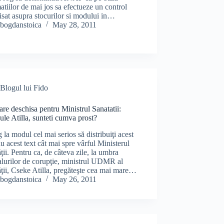
atiilor de mai jos sa efectueze un control
isat asupra stocurilor si modului in…
bogdanstoica
May 28, 2011
Blogul lui Fido
are deschisa pentru Ministrul Sanatatii:
e Atilla, sunteti cumva prost?
 la modul cel mai serios să distribuiţi acest
au acest text cât mai spre vârful Ministerul
ţii. Pentru ca, de câteva zile, la umbra
lurilor de corupţie, ministrul UDMR al
ţii, Cseke Atilla, pregăteşte cea mai mare…
bogdanstoica
May 26, 2011