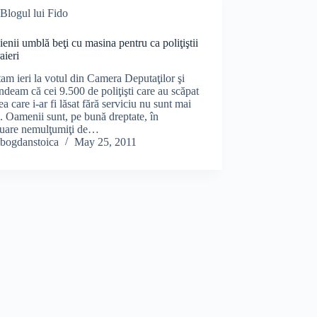
Blogul lui Fido
cienii umblă beţi cu masina pentru ca poliţiştii
aieri
am ieri la votul din Camera Deputaţilor şi
deam că cei 9.500 de poliţişti care au scăpat
ea care i-ar fi lăsat fără serviciu nu sunt mai
ţi. Oamenii sunt, pe bună dreptate, în
nuare nemulţumiţi de…
bogdanstoica
May 25, 2011