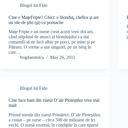
Blogul lui Fido
Cine e MaţeFripte? Ghici: e blonduţ, chelios şi are
un site de ştiri (şi) cu pornache
Maţe Fripte e un nume creat acum vreo doi ani,
când stăpânul de atunci al blonduţului i-a dat
comandă să ne facă albie pe porci, pe mine şi pe
Pătraru. O vreme a stat singurel, pe un blog în
care…
bogdanstoica
May 26, 2011
Blogul lui Fido
Cine face bani din ziarul D’ale Ploieştilor vrea mai
mult
Primul număr din ziarul Primăriei, D’ale Ploieştilor,
a costat – pe surse – circa 500 de milioane de lei
vechi. O sumă enormă, în condiţiile în care tiparul