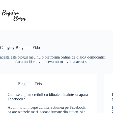
Skip
to
content
Category
Blogul lui Fido
acesta este blogul meu nu o platforma online de dialog democratic.
daca nu iti convine ceva nu mai vizita acest site
Blogul lui Fido
Cum se cuplau cretinii cu idioatele inainte sa apara
Facebook?
Acum, totul incepe cu interactiunea pe Facebook:
ea are tzatzele mari, scoase jumate din sutien, si e