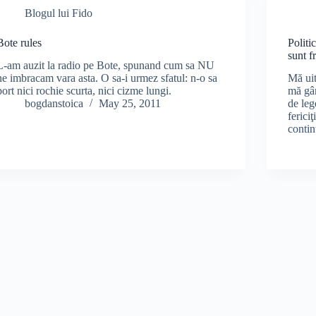
Blogul lui Fido
Bote rules
Politi
sunt fr
L-am auzit la radio pe Bote, spunand cum sa NU
ne imbracam vara asta. O sa-i urmez sfatul: n-o sa
Mă uit
port nici rochie scurta, nici cizme lungi.
mă gân
bogdanstoica
May 25, 2011
de leg
ferici
conti