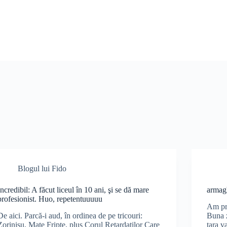
Blogul lui Fido
Incredibil: A făcut liceul în 10 ani, şi se dă mare
armag
profesionist. Huo, repetentuuuuu
Am pri
De aici. Parcă-i aud, în ordinea de pe tricouri:
Buna z
Zorinişu, Maţe Fripte, plus Corul Retardaţilor Care
tara v