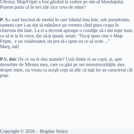
Ulterior, MaţeFripte a fost găzduit la vedere pe site-ul blonduţului.
Punem pariu că în trei zile zice ceva de mine?
P. S.:
sunt fascinat de modul în care băiatul ăsta fute, sub pseudonim,
oameni care i-au dat să mănânce pe vremea când ţinea ceapa în
chiuveta din baie. La el a devenit aproape o condiţie să-i dai nişte bani,
ca să te ia în vizor, dar să-ţi spună, senin: “Nu-ţi spun cine e Maţe
Fripte, e un colaborator, nu pot să-i spun eu ce să scrie…”
Marş, mă!
P.S. doi:
De ce nu le dau numele? Unii dintre ei au copii, şi, spre
deosebire de Miruna mea, care va găsi pe net monstruozităţile alea
despre mine, nu vreau ca aceşti copi să afle că taţii lor au caracterul cât
puţa.
Copyright © 2026 - Bogdan Stoica