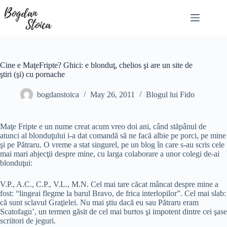
Skip
to
content
Cine e MaţeFripte? Ghici: e blonduţ, chelios şi are un site de
ştiri (şi) cu pornache
bogdanstoica
May 26, 2011
Blogul lui Fido
Maţe Fripte e un nume creat acum vreo doi ani, când stăpânul de
atunci al blonduţului i-a dat comandă să ne facă albie pe porci, pe mine
şi pe Pătraru. O vreme a stat singurel, pe un blog în care s-au scris cele
mai mari abjecţii despre mine, cu larga colaborare a unor colegi de-ai
blonduţui:
V.P., A.C., C.P., V.L., M.N. Cel mai tare căcat mâncat despre mine a
fost: “lingeai flegme la barul Bravo, de frica interlopilor”. Cel mai slab:
că sunt sclavul Graţielei. Nu mai ştiu dacă eu sau Pătraru eram
Scatofagu’, un termen găsit de cel mai burtos şi impotent dintre cei şase
scriitori de jeguri.