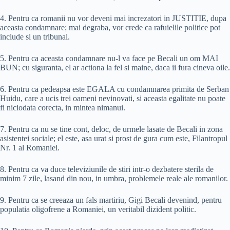
4. Pentru ca romanii nu vor deveni mai increzatori in JUSTITIE, dupa
aceasta condamnare; mai degraba, vor crede ca rafuielile politice pot
include si un tribunal.
5. Pentru ca aceasta condamnare nu-l va face pe Becali un om MAI
BUN; cu siguranta, el ar actiona la fel si maine, daca ii fura cineva oile.
6. Pentru ca pedeapsa este EGALA cu condamnarea primita de Serban
Huidu, care a ucis trei oameni nevinovati, si aceasta egalitate nu poate
fi niciodata corecta, in mintea nimanui.
7. Pentru ca nu se tine cont, deloc, de urmele lasate de Becali in zona
asistentei sociale; el este, asa urat si prost de gura cum este, Filantropul
Nr. 1 al Romaniei.
8. Pentru ca va duce televiziunile de stiri intr-o dezbatere sterila de
minim 7 zile, lasand din nou, in umbra, problemele reale ale romanilor.
9. Pentru ca se creeaza un fals martiriu, Gigi Becali devenind, pentru
populatia oligofrene a Romaniei, un veritabil dizident politic.