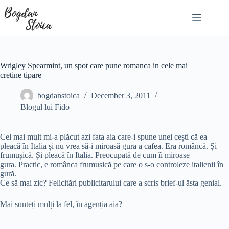
Skip
to
content
Wrigley Spearmint, un spot care pune romanca in cele mai
cretine tipare
bogdanstoica
December 3, 2011
Blogul lui Fido
Cel mai mult mi-a plăcut azi fata aia care-i spune unei cești că ea
pleacă în Italia și nu vrea să-i miroasă gura a cafea. Era româncă. Și
frumușică. Și pleacă în Italia. Preocupată de cum îi miroase
gura. Practic, e românca frumușică pe care o s-o controleze italienii în
gură.
Ce să mai zic? Felicitări publicitarului care a scris brief-ul ăsta genial.
Mai sunteți mulți la fel, în agenția aia?