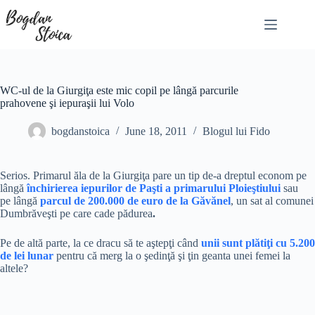
Skip
to
content
WC-ul de la Giurgiţa este mic copil pe lângă parcurile
prahovene şi iepuraşii lui Volo
bogdanstoica
June 18, 2011
Blogul lui Fido
Serios. Primarul ăla de la Giurgiţa pare un tip de-a dreptul econom pe
lângă
închirierea iepurilor de Paşti a primarului Ploieştiului
sau
pe lângă
parcul de 200.000 de euro de la Găvănel
, un sat al comunei
Dumbrăveşti pe care cade pădurea
.
Pe de altă parte, la ce dracu să te aştepţi când
unii sunt plătiţi cu 5.200
de lei lunar
pentru că merg la o şedinţă şi ţin geanta unei femei la
altele?