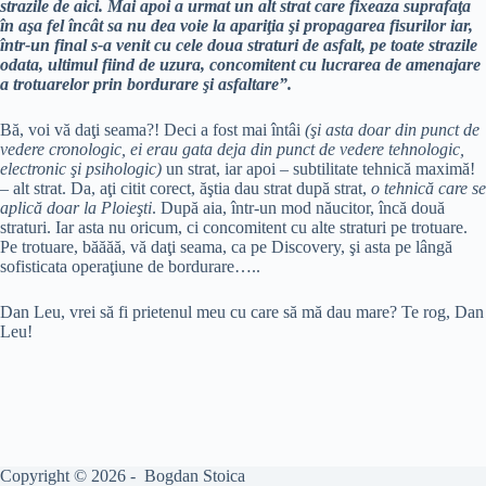
strazile de aici. Mai apoi a urmat un alt strat care fixeaza suprafaţa
în aşa fel încât sa nu dea voie la apariţia şi propagarea fisurilor iar,
într-un final s-a venit cu cele doua straturi de asfalt, pe toate strazile
odata, ultimul fiind de uzura, concomitent cu lucrarea de amenajare
a trotuarelor prin bordurare şi asfaltare”.
Bă, voi vă daţi seama?! Deci a fost mai întâi
(şi asta doar din punct de
vedere cronologic, ei erau gata deja din punct de vedere tehnologic,
electronic şi psihologic)
un strat, iar apoi – subtilitate tehnică maximă!
– alt strat. Da, aţi citit corect, ăştia dau strat după strat,
o tehnică care se
aplică doar la Ploieşti
. După aia, într-un mod năucitor, încă două
straturi. Iar asta nu oricum, ci concomitent cu alte straturi pe trotuare.
Pe trotuare, băăăă, vă daţi seama, ca pe Discovery, şi asta pe lângă
sofisticata operaţiune de bordurare…..
Dan Leu, vrei să fi prietenul meu cu care să mă dau mare? Te rog, Dan
Leu!
Copyright © 2026 - Bogdan Stoica