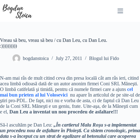
Skip
to
content
Vreau să beu, vreau să beu / cu Dan Leu, cu Dan Leu.
:))))))))))
bogdanstoica
July 27, 2011
Blogul lui Fido
N-am mai râs de mult citind ceva din presa locală cât am râs ieri, citind
acea limbă odioasă dată de un autor anonim firmei Coni SRL Măneşti.
O limbă catifelată şi timidă, pentru că numele firmei care a ajuns
cel
mai bun prieten al lui Volosevici
nu apare în articolul de pe site-ul de
ştiri pro-PDL. De fapt, nici nu e vorba de asta, ci de faptul că Dan Leu
de la Coni SRL Măneşti e un geniu, frate. Uite-aşa, de la Măneşti cum
e el,
Dan Leu a inventat un nou procedeu de asfaltare!!!
Să-l ascultăm pe Dan Leu:
„În cartierul Malu Roşu s-a implementat
un procedeu nou de asfaltare în Ploieşti. Ca sistem cronologic, prima
data s-a început cu un strat de egalizare al betonului care acoperea