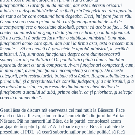
funcţionarilor. Garanţii nu dă nimeni, dar este interesul oricărui
ministru ca disponibilizările să se facă prin îndepărtarea din aparatul
de stat a celor care consumă bani degeaba. Deci, îmi pare foarte rău.
O spun şi nu o spun prima dată: curăţarea aparatului de stat de
incompetenţi este o necesitate absolută, pentru că acolo se fac… Să nu
credeţi că ministrul ia şpaga de la ştiu eu ce firmă, o ia funcţionarul.
Să nu credeţi că ordinea facturilor o stabileşte ministrul. Sunt nişte
funcţionari acolo care spun: dau bani la firma asta, asta o trecem mai
în spate… Să nu credeţi că proiectele le aprobă ministrul, le verifică
ministrul. Nu, sunt acei funcţionari despre care dumneavoastră
spuneţi: iar disponibilizări? Disponibilizări până când schimbăm
aparatul de stat cu unul competent. Avem funcţionari competenţi, cum,
în mod egal, avem funcţionari incompetenţi şi corupţi. De aceste
categorii, prin restructurări, trebuie să scăpăm. Responsabilitatea şi a
primarului, şi a preşedintelui de consiliu judeţean, şi a ministrului, şi a
secretarilor de stat, ca procesul de diminuare a cheltuielilor de
funcţionare a statului să aibă, printre altele, ca şi prioritate, şi selecţia
corectă a oamenilor”.
Genul ăsta de discurs mă enervează cel mai mult la Băsescu. Face
exact ce făcea Iliescu, când critica “cumetriile” din jurul lui Adrian
Năstase. Păi nu martorii lui Băse, de la partid, controlează acum
angajările în spaţiul public? Ar fi foarte uşor ca Boc, în calitate de
preşedinte al PDL, să ceară subordonaţilor pe linie politică să facă