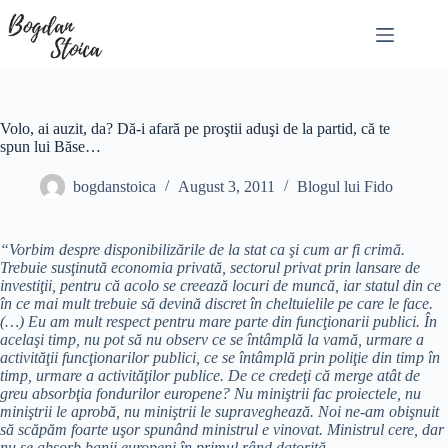
Skip
to
content
Volo, ai auzit, da? Dă-i afară pe proştii aduşi de la partid, că te
spun lui Băse…
bogdanstoica
August 3, 2011
Blogul lui Fido
“Vorbim despre disponibilizările de la stat ca şi cum ar fi crimă.
Trebuie susţinută economia privată, sectorul privat prin lansare de
investiţii, pentru că acolo se creează locuri de muncă, iar statul din ce
în ce mai mult trebuie să devină discret în cheltuielile pe care le face.
(…) Eu am mult respect pentru mare parte din funcţionarii publici. În
acelaşi timp, nu pot să nu observ ce se întâmplă la vamă, urmare a
activităţii funcţionarilor publici, ce se întâmplă prin poliţie din timp în
timp, urmare a activităţilor publice. De ce credeţi că merge atât de
greu absorbţia fondurilor europene? Nu miniştrii fac proiectele, nu
miniştrii le aprobă, nu miniştrii le supraveghează. Noi ne-am obişnuit
să scăpăm foarte uşor spunând ministrul e vinovat. Ministrul cere, dar
nu se absorb banii europeni în primul rând datorită