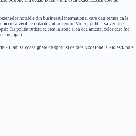
prezentelor notabile din businessul international care dau semne ca le
rii sa verifice dotarile anti-incendii. Vineri, politia, sa verifice
t. Iar politia rutiera sa stea in zona si sa dea amenzi celor care fac
ic angajatii.
 7-8 ani sa coasa ghete de sport, si ce face Vodafone la Ploiesti, nu e