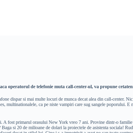
ca operatorul de telefonie muta call-center-ul, va propune cetateni
one dispar si mai multe locuri de munca decat alea din call-center. Nici s
des, multinationalele, ca pe niste vampiri care sug sangele poporului. E n
 A fost primarul orasului New York vreo 7 ani. Provine dintr-o familie ma
? Baga si 20 de milioane de dolari la proiectele de asistenta sociala! Rud
ceri decat in stilul lui. Cine i s-a impotrivit a avut pe cap toate contro