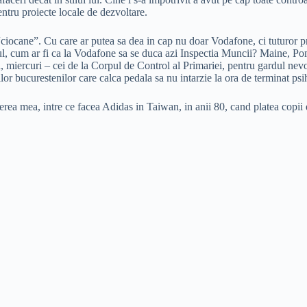
pentru proiecte locale de dezvoltare.
va “ciocane”. Cu care ar putea sa dea in cap nu doar Vodafone, ci tuturor 
ul, cum ar fi ca la Vodafone sa se duca azi Inspectia Muncii? Maine, Pompie
miercuri – cei de la Corpul de Control al Primariei, pentru gardul nevopsi
ilor bucurestenilor care calca pedala sa nu intarzie la ora de terminat psih
a mea, intre ce facea Adidas in Taiwan, in anii 80, cand platea copii de