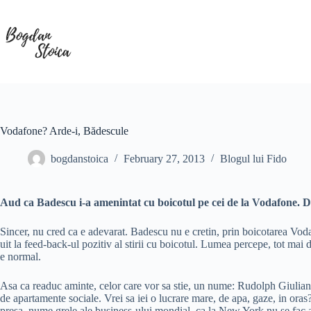
Skip
to
content
Vodafone? Arde-i, Bădescule
bogdanstoica
February 27, 2013
Blogul lui Fido
Aud ca Badescu i-a amenintat cu boicotul pe cei de la Vodafone. Da
Sincer, nu cred ca e adevarat. Badescu nu e cretin, prin boicotarea Vodaf
uit la feed-back-ul pozitiv al stirii cu boicotul. Lumea percepe, tot mai 
e normal.
Asa ca readuc aminte, celor care vor sa stie, un nume: Rudolph Giuliani.
de apartamente sociale. Vrei sa iei o lucrare mare, de apa, gaze, in oras
presa, nume grele ale business-ului mondial, ca la New York nu se fac afa