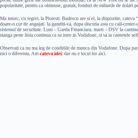
popularitate, pentru ca obtinuse, gratuit, fonduri de miliarde de dolari 
Ma intorc, cu regret, la Ploiesti. Badescu are si el, la dispozitie, cate
doare-n cur de angajati. Ia ganditi-va, dupa discutia asta cu call-center-
sistemul de securitate. Luni – Garda Financiara, marti – DSV la cantina, 
stanga peste linia continua ca sa intre in Vodafone, si sa ia carnetele sef
Observati ca nu ma leg de conditiile de munca din Vodafone. Dupa parere
nici o diferenta. Am
cateva idei
, dar nu e locul lor aici.