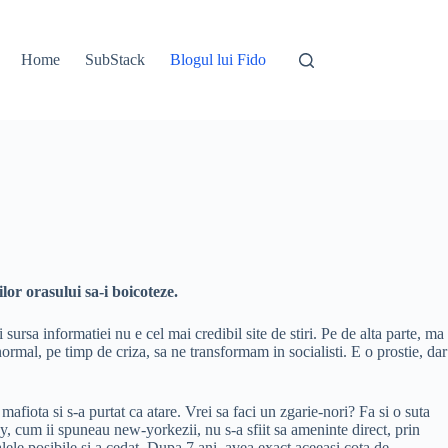
Home
SubStack
Blogul lui Fido
lor orasului sa-i boicoteze.
ursa informatiei nu e cel mai credibil site de stiri. Pe de alta parte, ma
ormal, pe timp de criza, sa ne transformam in socialisti. E o prostie, dar
fiota si s-a purtat ca atare. Vrei sa faci un zgarie-nori? Fa si o suta
y, cum ii spuneau new-yorkezii, nu s-a sfiit sa ameninte direct, prin
alele posibile si a cedat. Dupa 7 ani, avea exact aceeasi cota de