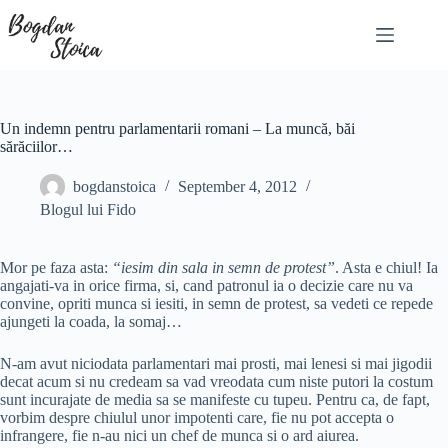
Skip
to
content
Un indemn pentru parlamentarii romani – La muncă, băi
sărăciilor…
bogdanstoica
September 4, 2012
Blogul lui Fido
Mor pe faza asta:
“iesim din sala in semn de protest”
. Asta e chiul! Ia
angajati-va in orice firma, si, cand patronul ia o decizie care nu va
convine, opriti munca si iesiti, in semn de protest, sa vedeti ce repede
ajungeti la coada, la somaj…
N-am avut niciodata parlamentari mai prosti, mai lenesi si mai jigodii
decat acum si nu credeam sa vad vreodata cum niste putori la costum
sunt incurajate de media sa se manifeste cu tupeu. Pentru ca, de fapt,
vorbim despre chiulul unor impotenti care, fie nu pot accepta o
infrangere, fie n-au nici un chef de munca si o ard aiurea.