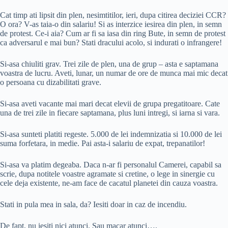
Cat timp ati lipsit din plen, nesimtitilor, ieri, dupa citirea deciziei CCR?
O ora? V-as taia-o din salariu! Si as interzice iesirea din plen, in semn
de protest. Ce-i aia? Cum ar fi sa iasa din ring Bute, in semn de protest
ca adversarul e mai bun? Stati dracului acolo, si indurati o infrangere!
Si-asa chiuliti grav. Trei zile de plen, una de grup – asta e saptamana
voastra de lucru. Aveti, lunar, un numar de ore de munca mai mic decat
o persoana cu dizabilitati grave.
Si-asa aveti vacante mai mari decat elevii de grupa pregatitoare. Cate
una de trei zile in fiecare saptamana, plus luni intregi, si iarna si vara.
Si-asa sunteti platiti regeste. 5.000 de lei indemnizatia si 10.000 de lei
suma forfetara, in medie. Pai asta-i salariu de expat, trepanatilor!
Si-asa va platim degeaba. Daca n-ar fi personalul Camerei, capabil sa
scrie, dupa notitele voastre agramate si cretine, o lege in sinergie cu
cele deja existente, ne-am face de cacatul planetei din cauza voastra.
Stati in pula mea in sala, da? Iesiti doar in caz de incendiu.
De fapt, nu iesiti nici atunci. Sau macar atunci….