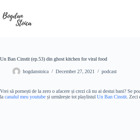
Skip
to
content
Un Ban Cinstit (ep.53) din ghost kitchen for viral food
bogdanstoica
December 27, 2021
podcast
Vrei să pornești de la zero o afacere și crezi că nu ai destui bani? Se po
la
canalul meu youtube
și urmărește tot playlistul
Un Ban Cinstit
. Zeci 