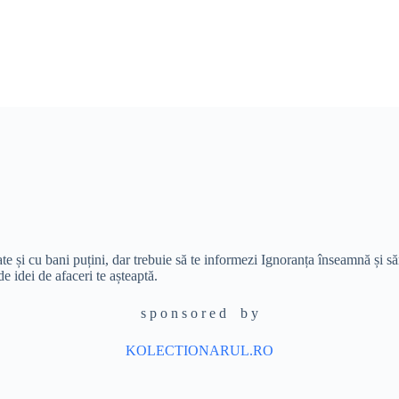
ate și cu bani puțini, dar trebuie să te informezi Ignoranța înseamnă și s
de idei de afaceri te așteaptă.
s p o n s o r e d b y
KOLECTIONARUL.RO