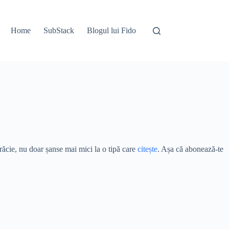
Home
SubStack
Blogul lui Fido
ărăcie, nu doar șanse mai mici la o tipă care
citește
. Așa că abonează-te