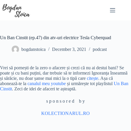
Skip
to
content
Un Ban Cinstit (ep.47) din atv-uri electrice Tesla Cyberquad
bogdanstoica
December 3, 2021
podcast
Vrei să pornești de la zero o afacere și crezi că nu ai destui bani? Se
poate și cu bani puțini, dar trebuie să te informezi Ignoranța înseamnă
și sărăcie, nu doar șanse mai mici la o tipă care
citește
. Așa că
abonează-te la
canalul meu youtube
și urmărește tot playlistul
Un Ban
Cinstit
. Zeci de idei de afaceri te așteaptă.
s p o n s o r e d b y
KOLECTIONARUL.RO