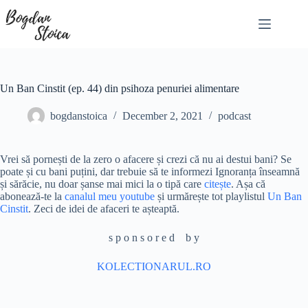
Skip
to
content
Un Ban Cinstit (ep. 44) din psihoza penuriei alimentare
bogdanstoica
December 2, 2021
podcast
Vrei să pornești de la zero o afacere și crezi că nu ai destui bani? Se
poate și cu bani puțini, dar trebuie să te informezi Ignoranța înseamnă
și sărăcie, nu doar șanse mai mici la o tipă care
citește
. Așa că
abonează-te la
canalul meu youtube
și urmărește tot playlistul
Un Ban
Cinstit
. Zeci de idei de afaceri te așteaptă.
s p o n s o r e d b y
KOLECTIONARUL.RO