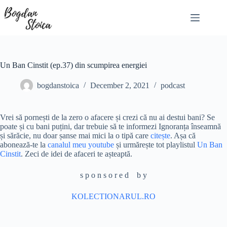
Skip
to
content
Un Ban Cinstit (ep.37) din scumpirea energiei
bogdanstoica
December 2, 2021
podcast
Vrei să pornești de la zero o afacere și crezi că nu ai destui bani? Se
poate și cu bani puțini, dar trebuie să te informezi Ignoranța înseamnă
și sărăcie, nu doar șanse mai mici la o tipă care
citește
. Așa că
abonează-te la
canalul meu youtube
și urmărește tot playlistul
Un Ban
Cinstit
. Zeci de idei de afaceri te așteaptă.
s p o n s o r e d b y
KOLECTIONARUL.RO