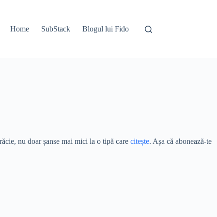
Home
SubStack
Blogul lui Fido
ărăcie, nu doar șanse mai mici la o tipă care
citește
. Așa că abonează-te