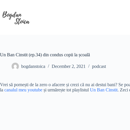
Skip
to
content
Un Ban Cinstit (ep.34) din condus copii la școală
bogdanstoica
December 2, 2021
podcast
Vrei să pornești de la zero o afacere și crezi că nu ai destui bani? Se po
la
canalul meu youtube
și urmărește tot playlistul
Un Ban Cinstit
. Zeci 