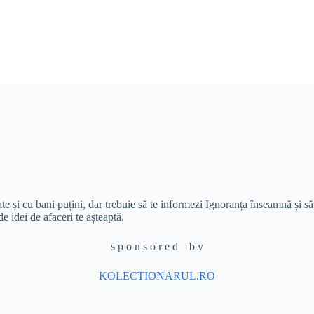
ate și cu bani puțini, dar trebuie să te informezi Ignoranța înseamnă și s
de idei de afaceri te așteaptă.
s p o n s o r e d b y
KOLECTIONARUL.RO