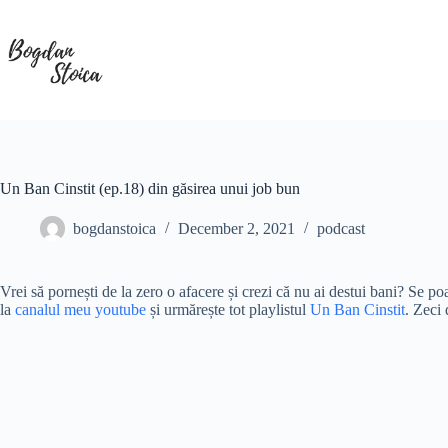
Skip
to
content
Un Ban Cinstit (ep.18) din găsirea unui job bun
bogdanstoica
December 2, 2021
podcast
Vrei să pornești de la zero o afacere și crezi că nu ai destui bani? Se po
la
canalul meu youtube
și urmărește tot playlistul
Un Ban Cinstit
. Zeci 