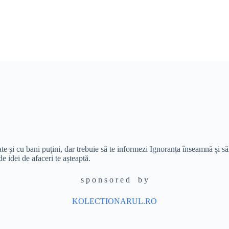
ate și cu bani puțini, dar trebuie să te informezi Ignoranța înseamnă și s
de idei de afaceri te așteaptă.
s p o n s o r e d b y
KOLECTIONARUL.RO