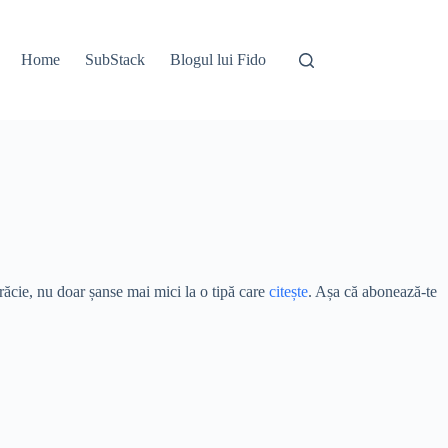
Home
SubStack
Blogul lui Fido
ărăcie, nu doar șanse mai mici la o tipă care
citește
. Așa că abonează-te