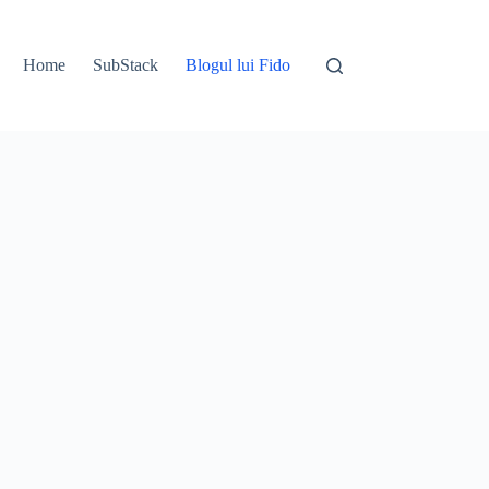
Home
SubStack
Blogul lui Fido