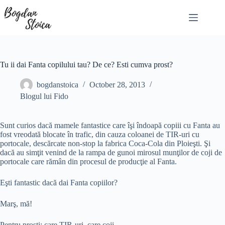
Skip
to
content
Tu ii dai Fanta copilului tau? De ce? Esti cumva prost?
bogdanstoica
October 28, 2013
Blogul lui Fido
Sunt curios dacă mamele fantastice care îşi îndoapă copiii cu Fanta au
fost vreodată blocate în trafic, din cauza coloanei de TIR-uri cu
portocale, descărcate non-stop la fabrica Coca-Cola din Ploieşti. Şi
dacă au simţit venind de la rampa de gunoi mirosul munţilor de coji de
portocale care rămân din procesul de producţie al Fanta.
Eşti fantastic dacă dai Fanta copiilor?
Marş, mă!
Pentru prosti: care TIR-uri, care coji….