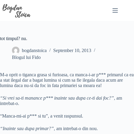
Skip
to
content
tot timpul? nu.
bogdanstoica
September 10, 2013
Blogul lui Fido
M-a oprit o tiganca grasa si furioasa, ca manca-i-ar p*** primarul ca ea
a stat ilegal dar a bagat lumina si cum sa fie ilegala daca acum are
lumina daca nu-si da foc in fata primariei sa moara ea!
“Si vrei sa-ti manance p*** inainte sau dupa ce-ti dai foc?”
, am
intrebat-o.
“Manca-mi-ai p*** si tu”, a venit raspunsul.
“Inainte sau dupa primar?”
, am intrebat-o din nou.