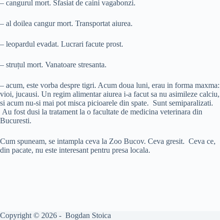
– cangurul mort. Sfasiat de caini vagabonzi.
– al doilea cangur mort. Transportat aiurea.
– leopardul evadat. Lucrari facute prost.
– struțul mort. Vanatoare stresanta.
– acum, este vorba despre tigri. Acum doua luni, erau in forma maxma:
vioi, jucausi. Un regim alimentar aiurea i-a facut sa nu asimileze calciu,
si acum nu-si mai pot misca picioarele din spate. Sunt semiparalizati.
Au fost dusi la tratament la o facultate de medicina veterinara din
Bucuresti.
Cum spuneam, se intampla ceva la Zoo Bucov. Ceva gresit. Ceva ce,
din pacate, nu este interesant pentru presa locala.
Copyright © 2026 - Bogdan Stoica