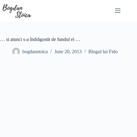
Skip
to
content
… si atunci s-a îndrăgostit de fundul ei …
bogdanstoica
June 20, 2013
Blogul lui Fido