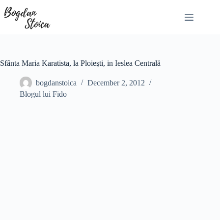
Skip
to
content
Sfânta Maria Karatista, la Ploieşti, in Ieslea Centrală
bogdanstoica
December 2, 2012
Blogul lui Fido