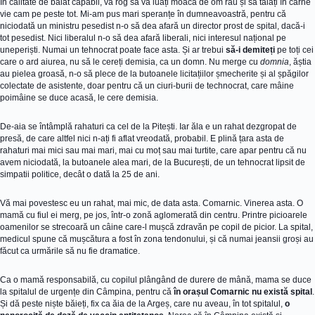
În calitate de băiat capabil, vă rog să vă luați moaca de om rău și să tăiați în carne
vie cam pe peste tot. Mi-am pus mari speranțe în dumneavoastră, pentru că
niciodată un ministru pesedist n-o să dea afară un director prost de spital, dacă-i
tot pesedist. Nici liberalul n-o să dea afară liberali, nici interesul național pe
uneperiști. Numai un tehnocrat poate face asta. Și ar trebui
să-i demiteți
pe toți cei
care o ard aiurea, nu să le cereți demisia, ca un domn. Nu merge cu
domnia
, ăștia
au pielea groasă, n-o să plece de la butoanele licitațiilor șmecherite și al șpăgilor
colectate de asistente, doar pentru că un ciuri-burii de technocrat, care mâine
poimâine se duce acasă, le cere demisia.
De-aia se întâmplă rahaturi ca cel de la Pitești. Iar ăla e un rahat dezgropat de
presă, de care altfel nici n-ați fi aflat vreodată, probabil. E plină țara asta de
rahaturi mai mici sau mai mari, mai cu moț sau mai turtite, care apar pentru că nu
avem niciodată, la butoanele alea mari, de la București, de un tehnocrat lipsit de
simpatii politice, decât o dată la 25 de ani.
Vă mai povestesc eu un rahat, mai mic, de data asta. Comarnic. Vinerea asta. O
mamă cu fiul ei merg, pe jos, într-o zonă aglomerată din centru. Printre picioarele
oamenilor se strecoară un câine care-l mușcă zdravăn pe copil de picior. La spital,
medicul spune că mușcătura a fost în zona tendonului, și că numai jeansii groși au
făcut ca urmările să nu fie dramatice.
Ca o mamă responsabilă, cu copilul plângând de durere de mână, mama se duce
la spitalul de urgențe din Câmpina, pentru că
în orașul Comarnic nu există spital
.
Și dă peste niște băieți, fix ca ăia de la Argeș, care nu aveau, în tot spitalul,
o