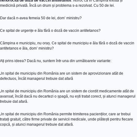
nenorocită de doză de vaccin antitetanos
. Noroc că în Câmpina există și
medicină privată. Încă un drum și problema s-a rezolvat. Cu 50 de lei.
Dar dacă n-avea femeia 50 de lei, dom’ ministru?
Ce spital de urge
nțe e ăla fără o doză de vaccin antitetanos?
Câmpina e municipiu, nu oraș. Ce spital de municipiu e ăla fără o doză de vaccin
antitetanos e ăla, dom
’ ministru?
Ați prins ideea? Dacă nu, suntem într-una din următoarele variante:
Un spital de municipiu din România are un sistem de aprovizionare atât de
defectuos, încât managerul trebuie dat afară
Un spital de municipiu din România are un sistem de ciordit medicamente atât de
avansat, încât dacă nu decartezi o șpagă, nu ești tratat corect, și atunci managerul
trebuie dat afară.
Un spital de municipiu din România permite trimiterea pacienților, care ar trebui
tratați gratuit, către firme private de servicii medicale, unde plătești pentru fiecare
copcă, și atunci managerul trebuie dat afară.