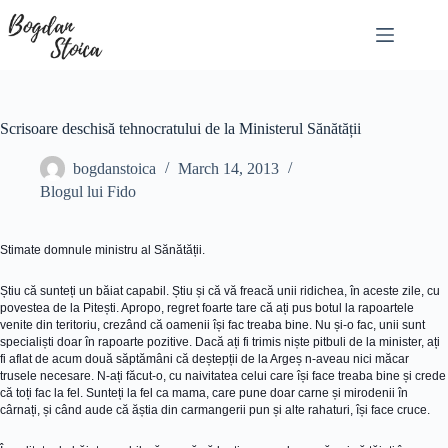
Skip
to
content
Scrisoare deschisă tehnocratului de la Ministerul Sănătății
bogdanstoica
March 14, 2013
Blogul lui Fido
Stimate domnule ministru al Sănătății.
Știu că sunteți un băiat capabil. Știu și că vă freacă unii ridichea, în aceste zile, cu
povestea de la Pitești. Apropo, regret foarte tare că ați pus botul la rapoartele
venite din teritoriu, crezând că oamenii își fac treaba bine. Nu și-o fac, unii sunt
specialiști doar în rapoarte pozitive. Dacă ați fi trimis niște pitbuli de la minister, ați
fi aflat de acum două săptămâni că deștepții de la Argeș n-aveau nici măcar
trusele necesare. N-ați făcut-o, cu naivitatea celui care își face treaba bine și crede
că toți fac la fel. Sunteți la fel ca mama, care pune doar carne și mirodenii în
cârnați, și când aude că ăștia din carmangerii pun și alte rahaturi, își face cruce.