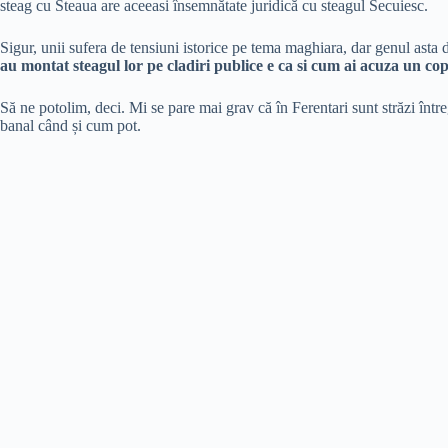
steag cu Steaua are aceeasi însemnătate juridică cu steagul Secuiesc.
Sigur, unii sufera de tensiuni istorice pe tema maghiara, dar genul asta d
au montat steagul lor pe cladiri publice e ca si cum ai acuza un cop
Să ne potolim, deci. Mi se pare mai grav că în Ferentari sunt străzi într
banal când și cum pot.