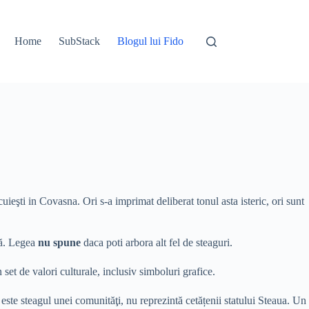
Home
SubStack
Blogul lui Fido
eşti in Covasna. Ori s-a imprimat deliberat tonul asta isteric, ori sunt
ală. Legea
nu spune
daca poti arbora alt fel de steaguri.
set de valori culturale, inclusiv simboluri grafice.
 este steagul unei comunităţi, nu reprezintă cetățenii statului Steaua. Un