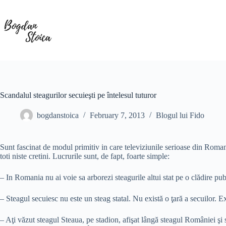
Skip
to
content
Scandalul steagurilor secuieşti pe întelesul tuturor
bogdanstoica
February 7, 2013
Blogul lui Fido
Sunt fascinat de modul primitiv in care televiziunile serioase din Roman
toti niste cretini. Lucrurile sunt, de fapt, foarte simple:
– In Romania nu ai voie sa arborezi steagurile altui stat pe o clădire pub
– Steagul secuiesc nu este un steag statal. Nu există o ţară a secuilor. E
– Aţi văzut steagul Steaua, pe stadion, afişat lângă steagul României şi 