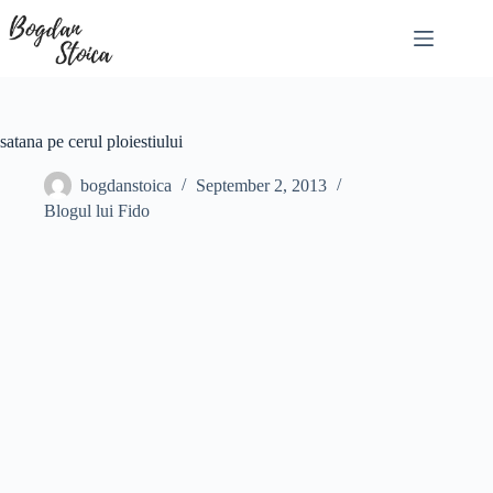
Skip
to
content
satana pe cerul ploiestiului
bogdanstoica
September 2, 2013
Blogul lui Fido