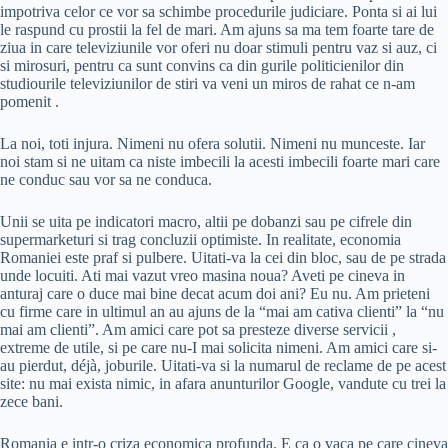
impotriva celor ce vor sa schimbe procedurile judiciare. Ponta si ai lui
le raspund cu prostii la fel de mari. Am ajuns sa ma tem foarte tare de
ziua in care televiziunile vor oferi nu doar stimuli pentru vaz si auz, ci
si mirosuri, pentru ca sunt convins ca din gurile politicienilor din
studiourile televiziunilor de stiri va veni un miros de rahat ce n-am
pomenit .
La noi, toti injura. Nimeni nu ofera solutii. Nimeni nu munceste. Iar
noi stam si ne uitam ca niste imbecili la acesti imbecili foarte mari care
ne conduc sau vor sa ne conduca.
Unii se uita pe indicatori macro, altii pe dobanzi sau pe cifrele din
supermarketuri si trag concluzii optimiste. In realitate, economia
Romaniei este praf si pulbere. Uitati-va la cei din bloc, sau de pe strada
unde locuiti. Ati mai vazut vreo masina noua? Aveti pe cineva in
anturaj care o duce mai bine decat acum doi ani? Eu nu. Am prieteni
cu firme care in ultimul an au ajuns de la “mai am cativa clienti” la “nu
mai am clienti”. Am amici care pot sa presteze diverse servicii ,
extreme de utile, si pe care nu-I mai solicita nimeni. Am amici care si-
au pierdut, déjà, joburile. Uitati-va si la numarul de reclame de pe acest
site: nu mai exista nimic, in afara anunturilor Google, vandute cu trei la
zece bani.
Romania e intr-o criza economica profunda. E ca o vaca pe care cineva