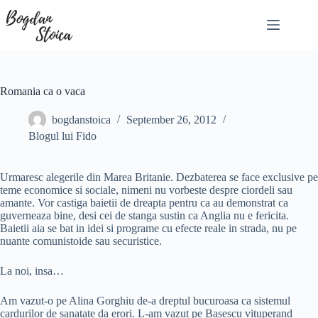
Skip
to
content
Romania ca o vaca
bogdanstoica
September 26, 2012
Blogul lui Fido
Urmaresc alegerile din Marea Britanie. Dezbaterea se face exclusive pe
teme economice si sociale, nimeni nu vorbeste despre ciordeli sau
amante. Vor castiga baietii de dreapta pentru ca au demonstrat ca
guverneaza bine, desi cei de stanga sustin ca Anglia nu e fericita.
Baietii aia se bat in idei si programe cu efecte reale in strada, nu pe
nuante comunistoide sau securistice.
La noi, insa…
Am vazut-o pe Alina Gorghiu de-a dreptul bucuroasa ca sistemul
cardurilor de sanatate da erori. L-am vazut pe Basescu vituperand