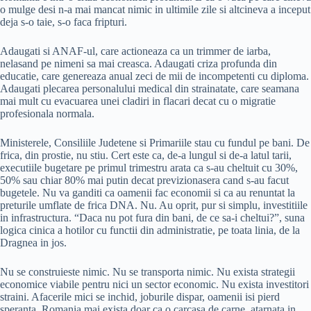
o mulge desi n-a mai mancat nimic in ultimile zile si altcineva a inceput
deja s-o taie, s-o faca fripturi.
Adaugati si ANAF-ul, care actioneaza ca un trimmer de iarba,
nelasand pe nimeni sa mai creasca. Adaugati criza profunda din
educatie, care genereaza anual zeci de mii de incompetenti cu diploma.
Adaugati plecarea personalului medical din strainatate, care seamana
mai mult cu evacuarea unei cladiri in flacari decat cu o migratie
profesionala normala.
Ministerele, Consiliile Judetene si Primariile stau cu fundul pe bani. De
frica, din prostie, nu stiu. Cert este ca, de-a lungul si de-a latul tarii,
executiile bugetare pe primul trimestru arata ca s-au cheltuit cu 30%,
50% sau chiar 80% mai putin decat previzionasera cand s-au facut
bugetele. Nu va ganditi ca oamenii fac economii si ca au renuntat la
preturile umflate de frica DNA. Nu. Au oprit, pur si simplu, investitiile
in infrastructura. “Daca nu pot fura din bani, de ce sa-i cheltui?”, suna
logica cinica a hotilor cu functii din administratie, pe toata linia, de la
Dragnea in jos.
Nu se construieste nimic. Nu se transporta nimic. Nu exista strategii
economice viabile pentru nici un sector economic. Nu exista investitori
straini. Afacerile mici se inchid, joburile dispar, oamenii isi pierd
speranta. Romania mai exista doar ca o carcasa de carne, atarnata in