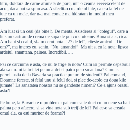
litru, doldora de carne afumata de porc, intr-o zeama eeeeexcelent de
acra, daca pot sa spun asa. A sfeclit-o cu ardeiul iute, ca era la fel de
iute ca un melc, dar n-a mai contat: ma hidratam in modul meu
preferat.
Am luat si-un ceai (da bine!). De menta. Asisderea si “colegul”, care a
lins un castron de crema de supa de pui cu crutoane. Buna si aia, cica.
Am baut si ceaiul, si-am cerut nota. “27 de lei”, citeste amicul. “De
om?”, ma interes eu, senin. “Nu, amandoi”. Ma uit si eu la nota: lipsea
ardeiul, smantana, painea. Incredibil…..
Pai ce carciuma e asta, de nu te frige la nota? Cum isi permite ospatarul
ala sa nu-mi ia trei lei pe un ardei si patru pe o smantana? Cum isi
permit astia de la Bavaria sa practice preturi de studenti? Pai comand,
Doamne fereste, si felul unu si felul doi, si plec de-acolo cu doua kile
jumate? La sanatatea noastra nu se gandeste nimeni? Ce-a ajuns orasul
asta?!
Pe bune, la Bavaria e o problema: pai cum sa te duci cu un nene sa bati
palma pe o afacere, si sa vina nota sub treij’de lei? Pai ce-o sa creada
omul ala, ca esti muritor de foame?!