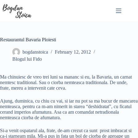
Skip
to
content
Restaurantul Bavaria Ploiesti
bogdanstoica
February 12, 2012
Blogul lui Fido
Ma chinuiesc de vreo trei luni sa mananc si eu, la Bavaria, un carnat
nemtesc traditional. Sau o ciorba nemteasca traditionala. De unde,
frate, mereu a intervenit cate ceva.
Ajung, duminica, cu chiu cu vai, si iar nu pot sa ma bucur de mancarea
nemteasca, pentru ca m-am nimerit in starea “deshidratat”, cu ficatul
cerand imperios afumatura. Asa ca am comandat netradionala
nemteasca ciorba de afumatura.
Si-a venit ospatarul ala, frate, de-am crezut ca sunt prost imbracat si
ca-i starneam mila. Mi-a pus in fata un bol de ciorba de aproape un