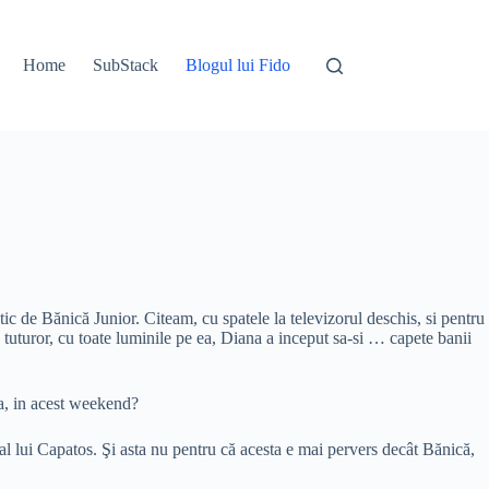
Home
SubStack
Blogul lui Fido
tic de Bănică Junior. Citeam, cu spatele la televizorul deschis, si pentru
e tuturor, cu toate luminile pe ea, Diana a inceput sa-si … capete banii
ia, in acest weekend?
al lui Capatos. Şi asta nu pentru că acesta e mai pervers decât Bănică,