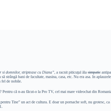
r si domnilor, striptease cu Diana”
, a racnit piticuţul ăla
simpatic
antipa
a să strângă bani de facultate, masina, casa, etc. Nu era asa. In aplauzel
a fel de nobile.
 TV? Pentru că n-au făcut-o la Pro TV, cel mai mare videochat din Roman
pentru Tine” un act de cultura. E doar un pornache soft, nu grotesc, ca 
 1.