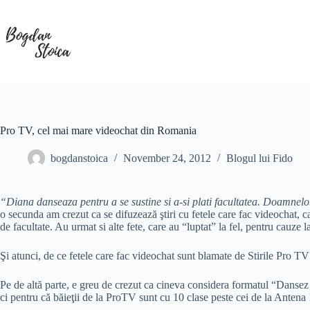
Skip
to
content
Pro TV, cel mai mare videochat din Romania
bogdanstoica
November 24, 2012
Blogul lui Fido
“Diana danseaza pentru a se sustine si a-si plati facultatea. Doamnelo
o secunda am crezut ca se difuzează ştiri cu fetele care fac videochat, c
de facultate. Au urmat si alte fete, care au “luptat” la fel, pentru cauze l
Şi atunci, de ce fetele care fac videochat sunt blamate de Stirile Pro
Pe de altă parte, e greu de crezut ca cineva considera formatul “Dansez 
ci pentru că băieţii de la ProTV sunt cu 10 clase peste cei de la Antena