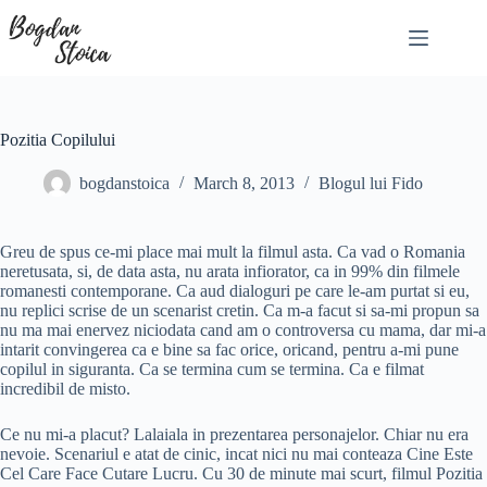
Skip
to
content
Pozitia Copilului
bogdanstoica
March 8, 2013
Blogul lui Fido
Greu de spus ce-mi place mai mult la filmul asta. Ca vad o Romania
neretusata, si, de data asta, nu arata infiorator, ca in 99% din filmele
romanesti contemporane. Ca aud dialoguri pe care le-am purtat si eu,
nu replici scrise de un scenarist cretin. Ca m-a facut si sa-mi propun sa
nu ma mai enervez niciodata cand am o controversa cu mama, dar mi-a
intarit convingerea ca e bine sa fac orice, oricand, pentru a-mi pune
copilul in siguranta. Ca se termina cum se termina. Ca e filmat
incredibil de misto.
Ce nu mi-a placut? Lalaiala in prezentarea personajelor. Chiar nu era
nevoie. Scenariul e atat de cinic, incat nici nu mai conteaza Cine Este
Cel Care Face Cutare Lucru. Cu 30 de minute mai scurt, filmul Pozitia