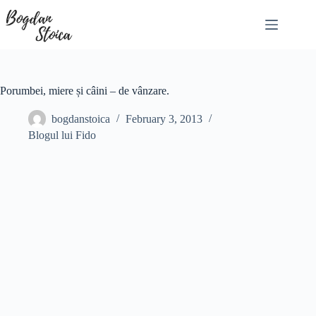
Skip
to
content
Porumbei, miere și câini – de vânzare.
bogdanstoica
February 3, 2013
Blogul lui Fido