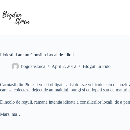
Skip
to
content
Ploiestiul are un Consiliu Local de Idioti
bogdanstoica
April 2, 2012
Blogul lui Fido
Carutasii din Ploiesti vor fi obligati sa isi doteze vehiculele cu dispozi
care sa colecteze dejectiile animalului, pungi si cu lopeti sau cu maturi d
Dincolo de reguli, ramane intentia idioata a consilierilor locali, de a per
Mars, ma…