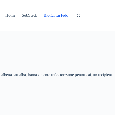
Home
SubStack
Blogul lui Fido
e galbena sau alba, harnasamente reflectorizante pentru cai, un recipient