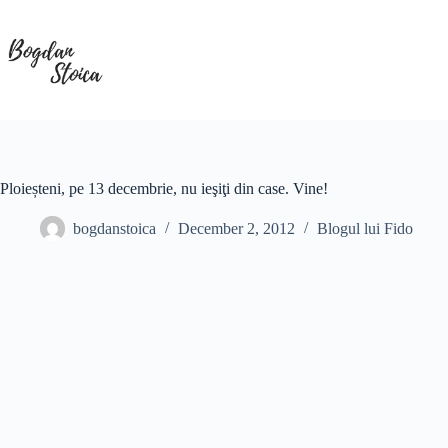
Skip
to
content
Ploieșteni, pe 13 decembrie, nu ieşiţi din case. Vine!
bogdanstoica
December 2, 2012
Blogul lui Fido