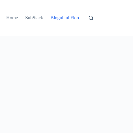
Home
SubStack
Blogul lui Fido