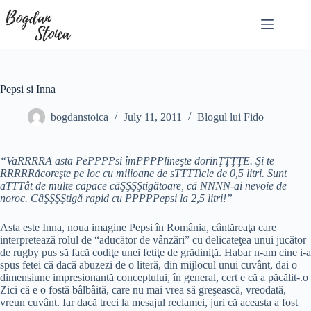
Skip
to
content
Pepsi si Inna
bogdanstoica
July 11, 2011
Blogul lui Fido
“VaRRRRA asta PePPPPsi îmPPPPlineşte dorinŢŢŢŢE. Şi te
RRRRRăcoreşte pe loc cu milioane de sTTTTicle de 0,5 litri. Sunt
aTTTât de multe capace căŞŞŞŞtigătoare, că NNNN-ai nevoie de
noroc. CâŞŞŞŞtigă rapid cu PPPPPepsi la 2,5 litri!”
Asta este Inna, noua imagine Pepsi în România, cântăreaţa care
interpretează rolul de “aducător de vânzări” cu delicateţea unui jucător
de rugby pus să facă codiţe unei fetiţe de grădiniţă. Habar n-am cine i-a
spus fetei că dacă abuzezi de o literă, din mijlocul unui cuvânt, dai o
dimensiune impresionantă conceptului, în general, cert e că a păcălit-.o
Zici că e o fostă bâlbâită, care nu mai vrea să greşească, vreodată,
vreun cuvânt. Iar dacă treci la mesajul reclamei, juri că aceasta a fost