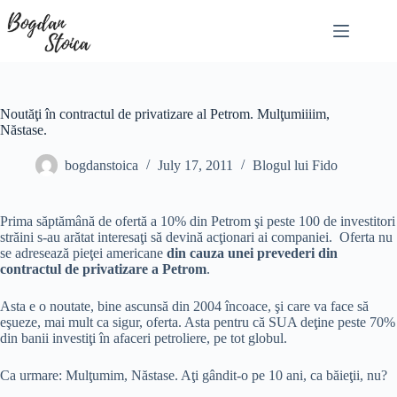
Skip
to
content
Noutăţi în contractul de privatizare al Petrom. Mulţumiiiim,
Năstase.
bogdanstoica
July 17, 2011
Blogul lui Fido
Prima săptămână de ofertă a 10% din Petrom şi peste 100 de investitori
străini s-au arătat interesaţi să devină acţionari ai companiei. Oferta nu
se adresează pieţei americane
din cauza unei prevederi din
contractul de privatizare a Petrom
.
Asta e o noutate, bine ascunsă din 2004 încoace, şi care va face să
eşueze, mai mult ca sigur, oferta. Asta pentru că SUA deţine peste 70%
din banii investiţi în afaceri petroliere, pe tot globul.
Ca urmare: Mulţumim, Năstase. Aţi gândit-o pe 10 ani, ca băieţii, nu?