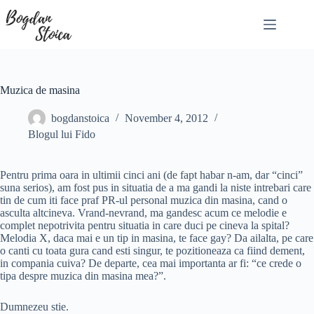
Skip
to
content
Muzica de masina
bogdanstoica
November 4, 2012
Blogul lui Fido
Pentru prima oara in ultimii cinci ani (de fapt habar n-am, dar “cinci”
suna serios), am fost pus in situatia de a ma gandi la niste intrebari care
tin de cum iti face praf PR-ul personal muzica din masina, cand o
asculta altcineva. Vrand-nevrand, ma gandesc acum ce melodie e
complet nepotrivita pentru situatia in care duci pe cineva la spital?
Melodia X, daca mai e un tip in masina, te face gay? Da ailalta, pe care
o canti cu toata gura cand esti singur, te pozitioneaza ca fiind dement,
in compania cuiva? De departe, cea mai importanta ar fi: “ce crede o
tipa despre muzica din masina mea?”.
Dumnezeu stie.