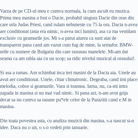
Varza de pe CD-ul meu e cumva normala, la cum ascult eu muzica.
Prima mea masina a fost o Dacie, probabil singura Dacie din oras din
care urla Judas Priest, cand rulam nebuneste cu 75 la ora. Dacia n-avea
aer conditionat (asta era nimic, n-avea nici lumini), asa ca ma ventilam
exclusiv cu geamurile jos. Mi s-a parut aiurea ca sunt atat de
transparent pana cand am vazut cum fug de mine, la semafor, BMW-
urile cu numere de Bulgaria din care rasunau manelele. Mi-am dat
seama ca am rabla aia cu un scop; sa ridic nivelul muzical al orasului!.
Si asa a ramas. Am schimbat inca trei masini de la Dacia aia. Unele au
avut aer conditionat. Unele, chiar climatronic. Degeaba, cand imi place
melodia, cobor si geamurile. Vara si toamna. Iarna, nu, ca-mi intra
zapada in masina si nu mai vad nimic. Si pana azi, n-am avut grija
decat sa nu cumva sa rasune pu*ele celor de la Parazitii cand e M in
masina.
Din toata povestea asta, cu analiza muzicii din masina, s-a nascut si-o
idee. Daca nu o uit, o s-o vedeti prin ianuarie.