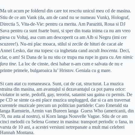
Ma uit acum pe folderul din care tot rescriu unicul meu cd de masina.
Stiu de ce am Vank (da, am de cand nu se numeau Vunk), Holograf,
Directia 5, Vita-de-Vie: pentru ca merita. Am Parazitii, Roua si DJ
Sava pentru ca sunt foarte buni, si sper din toata inima ca nu am vreo
piesa cu Voltaj, asa cum am descoperit ca am Alb si Negru (imi cer
scuzeee!). Nu-mi plac moaca, stilul si zecile de hituri de cacat ale
Annei Lesko, dar ma topesc ca inghetata cand ascult
Inocenta
. Deci,
clar, o am! Si Dana de la nu stiu ce trupa ma rupe in gura cu
Am nimic
fara tine
. La loc de cinste, desi habar n-am cum e salvata de nu e
printre primele, bulgaroaica lu’ Hristov. Geniala cu g mare.
Si cam atat cu romaneasca. Sunt, cat de cat, structurat. La muzica
straina din masina, am avantajul si dezavantajul ca pot parea orice:
violator in serie, pedofil, gay, terorist, satanist sau gaina cu permis. De
pe CD se simte ca-mi place muzica unplugged, dar si ca am traversat
curentele muzicale precum un politician partidele: Caro Emerald sta
langa Ramstein, Armin van Bureen langa Guess Who (americanii, din
70, nu asta al nostru), si Korn langa Nouvelle Vague. Stiu de ce am
cinci melodii cu Selena Gomez in masina: transport periodic o fana, in
varsta de 10 ani, a acestei versiuni netrepanate a mult mai celebrei
Hannah Montana.