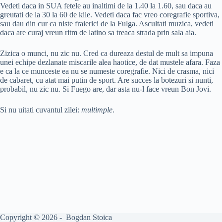
Vedeti daca in SUA fetele au inaltimi de la 1.40 la 1.60, sau daca au
greutati de la 30 la 60 de kile. Vedeti daca fac vreo coregrafie sportiva,
sau dau din cur ca niste fraierici de la Fulga. Ascultati muzica, vedeti
daca are curaj vreun ritm de latino sa treaca strada prin sala aia.
Zizica o munci, nu zic nu. Cred ca dureaza destul de mult sa impuna
unei echipe dezlanate miscarile alea haotice, de dat mustele afara. Faza
e ca la ce munceste ea nu se numeste coregrafie. Nici de crasma, nici
de cabaret, cu atat mai putin de sport. Are succes la botezuri si nunti,
probabil, nu zic nu. Si Fuego are, dar asta nu-l face vreun Bon Jovi.
Si nu uitati cuvantul zilei:
multimple
.
Copyright © 2026 - Bogdan Stoica