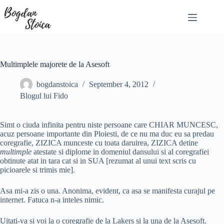
Skip
to
content
Multimplele majorete de la Asesoft
bogdanstoica
September 4, 2012
Blogul lui Fido
Simt o ciuda infinita pentru niste persoane care CHIAR MUNCESC,
acuz persoane importante din Ploiesti, de ce nu ma duc eu sa predau
coregrafie, ZIZICA munceste cu toata daruirea, ZIZICA detine
multimple
atestate si diplome in domeniul dansului si al coregrafiei
obtinute atat in tara cat si in SUA [rezumat al unui text scris cu
picioarele si trimis mie].
Asa mi-a zis o una. Anonima, evident, ca asa se manifesta curajul pe
internet. Fatuca n-a inteles nimic.
Uitati-va si voi la o coregrafie de la Lakers si la una de la Asesoft.