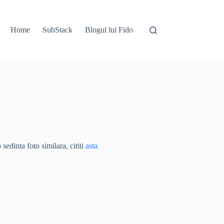
Home
SubStack
Blogul lui Fido
 sedinta foto similara, cititi
asta
.