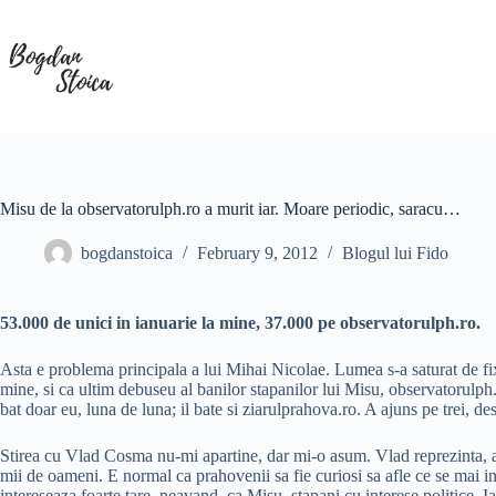
Skip
to
content
Misu de la observatorulph.ro a murit iar. Moare periodic, saracu…
bogdanstoica
February 9, 2012
Blogul lui Fido
53.000 de unici in ianuarie la mine, 37.000 pe observatorulph.ro.
Asta e problema principala a lui Mihai Nicolae. Lumea s-a saturat de fixati
mine, si ca ultim debuseu al banilor stapanilor lui Misu, observatorulph
bat doar eu, luna de luna; il bate si ziarulprahova.ro. A ajuns pe trei, d
Stirea cu Vlad Cosma nu-mi apartine, dar mi-o asum. Vlad reprezinta, 
mii de oameni. E normal ca prahovenii sa fie curiosi sa afle ce se mai int
intereseaza foarte tare, neavand, ca Misu, stapani cu interese politice. I