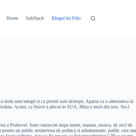
Home
SubStack
Blogul lui Fido
hotii sunt integri si ca prostii sunt destepti. Aparut ca o alternativa la
niciodata. Acum, ca Stavri a plecat in SUA, Misu e mort din nou. Nu-l
ndena a Prahovei. Sunt cunoscuti dupa nume, masina, moaca, de zeci de
t pentru un public neinteresat de politica si administratie, public care ma
au facut audienta, fara sa fie nevoie ca fiul presedintelui CJP sa poarte