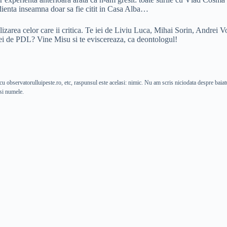
udienta inseamna doar sa fie citit in Casa Alba…
ilizarea celor care ii critica. Te iei de Liviu Luca, Mihai Sorin, Andrei
i de PDL? Vine Misu si te eviscereaza, ca deontologul!
u observatorulluipeste.ro, etc, raspunsul este acelasi: nimic. Nu am scris niciodata despre baiatul
 si numele.