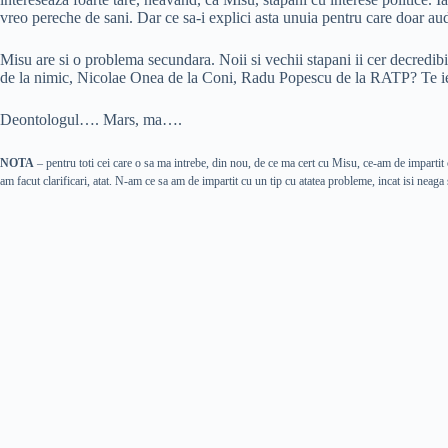
vreo pereche de sani. Dar ce sa-i explici asta unuia pentru care doar a
Misu are si o problema secundara. Noii si vechii stapani ii cer decredib
de la nimic, Nicolae Onea de la Coni, Radu Popescu de la RATP? Te ie
Deontologul…. Mars, ma….
NOTA
– pentru toti cei care o sa ma intrebe, din nou, de ce ma cert cu Misu, ce-am de impartit c
am facut clarificari, atat. N-am ce sa am de impartit cu un tip cu atatea probleme, incat isi neaga