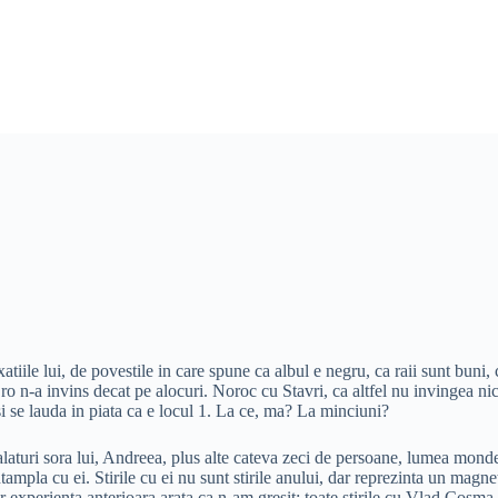
ile lui, de povestile in care spune ca albul e negru, ca raii sunt buni, ca 
.ro n-a invins decat pe alocuri. Noroc cu Stavri, ca altfel nu invingea 
esi se lauda in piata ca e locul 1. La ce, ma? La minciuni?
alaturi sora lui, Andreea, plus alte cateva zeci de persoane, lumea mo
ampla cu ei. Stirile cu ei nu sunt stirile anului, dar reprezinta un magne
ar experienta anterioara arata ca n-am gresit: toate stirile cu Vlad Cosma 