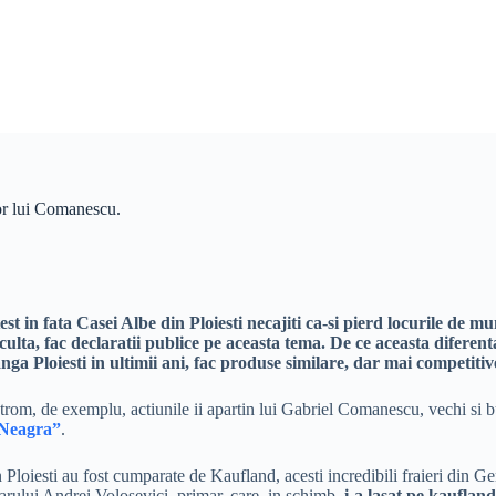
lor lui Comanescu.
 in fata Casei Albe din Ploiesti necajiti ca-si pierd locurile de mun
culta, fac declaratii publice pe aceasta tema. De ce aceasta diferent
a Ploiesti in ultimii ani, fac produse similare, dar mai competitiv
trom, de exemplu, actiunile ii apartin lui Gabriel Comanescu, vechi si 
 Neagra”
.
n Ploiesti au fost cumparate de Kaufland, acesti incredibili fraieri din G
arului Andrei Volosevici, primar, care, in schimb,
i-a lasat pe kaufland