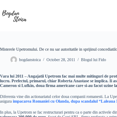
Skip
to
content
Misterele Upetromului. De ce nu sar autoritatile in sprijinul concediati
bogdanstoica
October 28, 2011
Blogul lui Fido
Vara lui 2011 – Angajatii Upetrom fac mai multe mitinguri de protest
lucru. Prefectul, primarul, chiar Roberta Anastase se implica. Ii as
Cameron si Lufkin, doua firma americane care si-au facut uzine lang
Diferenta vine din actionariatul celor doua companii romanesti. La Upe
asigura
impacarea Romaniei cu Olanda, dupa scandalul “Laleaua
In plus, la Upetrom se fac restructurari pentru ca o parte din activele di
valoreaza 200.000 de euro
, facut de Coni SRL, firma preferata a prim