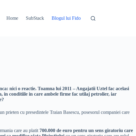
Home
SubStack
Blogul lui Fido
ca: nici o reactie. Toamna lui 2011 – Angajatii Uztel fac acelasi
a,
in conditiile in care ambele firme fac utilaj petrolier, iar
e?
bun prieten cu presedintele Traian Basescu, posesorul companiei care
ermania care au platit
700.000 de euro pentru un sens giratoriu care
eri sa modifice viata Ploiestiului
cu un sens giratoriu care are rolul