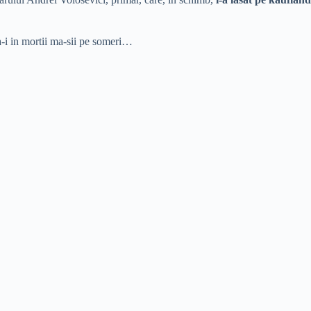
a-i in mortii ma-sii pe someri…