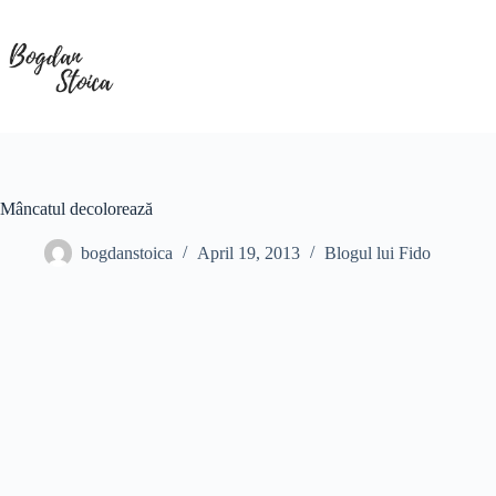
Skip
to
content
Mâncatul decolorează
bogdanstoica
April 19, 2013
Blogul lui Fido