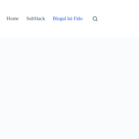
Home
SubStack
Blogul lui Fido