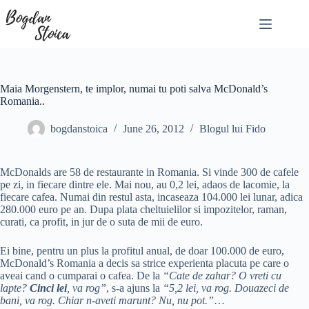
Skip
to
content
Maia Morgenstern, te implor, numai tu poti salva McDonald’s
Romania..
bogdanstoica
June 26, 2012
Blogul lui Fido
McDonalds are 58 de restaurante in Romania. Si vinde 300 de cafele
pe zi, in fiecare dintre ele. Mai nou, au 0,2 lei, adaos de lacomie, la
fiecare cafea. Numai din restul asta, incaseaza 104.000 lei lunar, adica
280.000 euro pe an. Dupa plata cheltuielilor si impozitelor, raman,
curati, ca profit, in jur de o suta de mii de euro.
Ei bine, pentru un plus la profitul anual, de doar 100.000 de euro,
McDonald’s Romania a decis sa strice experienta placuta pe care o
aveai cand o cumparai o cafea. De la
“Cate de zahar? O vreti cu
lapte?
Cinci lei
, va rog”
, s-a ajuns la
“5,2 lei, va rog. Douazeci de
bani, va rog. Chiar n-aveti marunt? Nu, nu pot.”
…