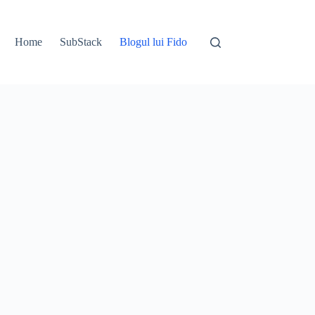
Home
SubStack
Blogul lui Fido