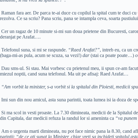
Raman fara aer. De parca te-ai duce cu copilul la spital cum te duci cu O
rezolva. Ce sa scriu? Pana scriu, pana se intampla ceva, soarta pustiulu
Cer un ragaz de 10 minute si-mi sun doua prietene din Bucuresti, carora 
deranjat pe Arafat….
Telefonul suna, si mi se raspunde.
“Raed Arafat?”
, intreb eu, ca un cr
(baga-mi-as pula, acum se scuza, sa vezi!)
dar
(stai ca poate poate…)
o
Dau sms-ul. Si stau. Mai vorbesc cu prietenul meu, ii spun ce-am facut, 
miezul noptii, cand suna telefonul. Ma uit pe afisaj: Raed Arafat…
“Am vorbit la minister, s-a vorbit si la spitalul din Ploiesti, medicii 
Imi sun din nou amicul, asta suna parintii, toata lumea isi ia doza de spe
Si ma scol in vesti proaste. La 7.30 dimineata, medicii de la Spitalul de P
din Capitala, dar medicii refuza la randul lor si ameninta ca
“va punem c
Am o urgenta marti dimineata, nu pot face nimic pana la 8.30, cand aflu no
parintii:
“de ce ati sunat la Minister, chiar vreti sa inchideti spitalul as