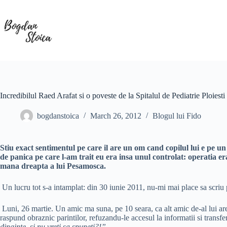
Skip
to
content
Incredibilul Raed Arafat si o poveste de la Spitalul de Pediatrie Ploiesti
bogdanstoica
March 26, 2012
Blogul lui Fido
Stiu exact sentimentul pe care il are un om cand copilul lui e pe un 
de panica pe care l-am trait eu era insa unul controlat: operatia e
mana dreapta a lui Pesamosca.
Un lucru tot s-a intamplat: din 30 iunie 2011, nu-mi mai place sa scriu po
Luni, 26 martie. Un amic ma suna, pe 10 seara, ca alt amic de-al lui are
raspund obraznic parintilor, refuzandu-le accesul la informatii si transfe
dinainte, si nu vreti sa spuneti?!”
.