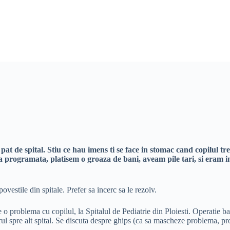
pat de spital. Stiu ce hau imens ti se face in stomac cand copilul tre
ra programata, platisem o groaza de bani, aveam pile tari, si eram i
vestile din spitale. Prefer sa incerc sa le rezolv.
 o problema cu copilul, la Spitalul de Pediatrie din Ploiesti. Operatie b
rul spre alt spital. Se discuta despre ghips (ca sa mascheze problema, pro