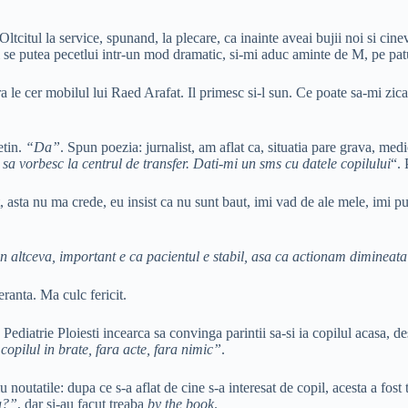
ltcitul la service, spunand, la plecare, ca inainte aveai bujii noi si cin
i se putea pecetlui intr-un mod dramatic, si-mi aduc aminte de M, pe pat
le cer mobilul lui Raed Arafat. Il primesc si-l sun. Ce poate sa-mi zica?
etin.
“Da”
. Spun poezia: jurnalist, am aflat ca, situatia pare grava, med
 sa vorbesc la centrul de transfer. Dati-mi un sms cu datele copilului
“. 
asta nu ma crede, eu insist ca nu sunt baut, imi vad de ale mele, imi pun
spun altceva, important e ca pacientul e stabil, asa ca actionam dimineat
ranta. Ma culc fericit.
ediatrie Ploiesti incearca sa convinga parintii sa-si ia copilul acasa, desi
opilul in brate, fara acte, fara nimic”
.
utatile: dupa ce s-a aflat de cine s-a interesat de copil, acesta a fost t
ta?”
, dar si-au facut treaba
by the book
.