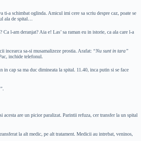
eva ti-a schimbat oglinda. Amicul imi cere sa scriu despre caz, poate se
ul ala de spital…
 Ca l-am deranjat? Aia e! Las’ sa raman eu in istorie, ca ala care l-a
icii incearca sa-si musamalizeze prostia. Arafat:
“Nu sunt in tara”
Pac, inchide telefonul.
 in cap sa ma duc dimineata la spital. 11.40, inca putin si se face
a”
.
 acesta are un picior paralizat. Parintii refuza, cer transfer la un spital
ransferat la alt medic, pe alt tratament. Medicii au intrebat, veninos,