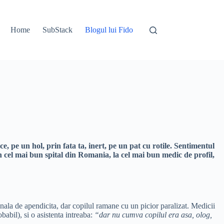
Home
SubStack
Blogul lui Fido
ce, pe un hol, prin fata ta, inert, pe un pat cu rotile. Sentimentul
n cel mai bun spital din Romania, la cel mai bun medic de profil,
anala de apendicita, dar copilul ramane cu un picior paralizat. Medicii
babil), si o asistenta intreaba:
“dar nu cumva copilul era asa, olog,