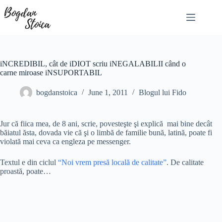
Skip
to
content
iNCREDIBIL, cât de iDIOT scriu iNEGALABILII când o
carne miroase iNSUPORTABIL
bogdanstoica
June 1, 2011
Blogul lui Fido
Jur că fiica mea, de 8 ani, scrie, povesteşte şi explică mai bine decât
băiatul ăsta, dovada vie că şi o limbă de familie bună, latină, poate fi
violată mai ceva ca engleza pe messenger.
Textul e din ciclul
“Noi vrem presă locală de calitate”
. De calitate
proastă, poate…