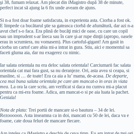
şi 38, fumam relaxat. Am plecat din iMagistro după 38 de minute,
perfect incat să ajung la 6 fix unde aveam de ajuns.
Si n-a fost doar foame satisfacuta, in experienta asta. Ciorba a fost ok.
E limpede ca bucătarul ştie sa gateasca ciorbă de afumătură, dar azi n-a
avut chef s-o faca. Era plină de bucăţi mici de oase, cu care un copil
sau un imprudent s-ar îneca sau în care şi-ar rupe dinţii (apropo, oasele
erau in scrumiera, nu vomasem). Plus cartoful-gigant! Am gasit in
ciorba un cartof care abia mi-a intrat in gura. Stiu, aici e momentul sa
faceti gluma aia, dar nu exagerez cu nimic.
Iar salata orientala nu era deloc salata orientala! Carciumarii fac salata
orientala cat mai fara gust, sa nu deranjeze. Ori, asta avea si ceapa, si
masline, si … de toate! Era ca aia a lu’ mama, de-acasa.
De departe,
cea mai buna salata orientala pe care am mancat-o in oras in viata
mea
. La ora la care scriu, am verificat si daca nu cumva mi-a placut
pentru ca mi-era foame. Adica, am mancat-o si pe aia luata la pachet.
Geniala!
Nota de plata:
Trei portii de mancare si-o bautura – 34 de lei.
Rezooooon. Asta inseamna ca in doi, mancati cu 50 de lei, daca va e
foame, cate doua feluri de mancare fiecare.
Am inteles ca iMagistro e deschis de ceva timp. Eu am intrat de trei ori