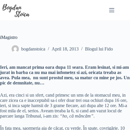
Skip
to
content
iMagistro
bogdanstoica
April 18, 2013
Blogul lui Fido
Ieri, am mancat prima oara dupa 11 seara. Eram lesinat, si mi-am
jurat in barba ca nu ma mai infometez si azi, oricata treaba as
avea. Pula mea, nu sunt prostul meu, sa matur cu mine pe jos. Un
pic de demnitate, nu…
Azi, era cinci si un sfert, cand primesc un sms de la stomacul meu, in
care zicea ca e inacceptabil sa-i ofer doar trei oua ochiuri dupa 16 ore,
ieri, si inca sapte hamsii de 3 grame fiecare, azi dupa alte 12 ore. Mi-a
fost mila de el, serios. Aveam treaba la 6, si cand am vazut locul de
parcare langa Tribunal, i-am zis:
“ho, că mâncăm”
.
În fața mea, șaormeria aia de căcat, cu verde. În spate, covrigărie. 10