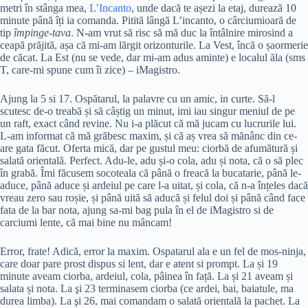
metri în stânga mea,
L’Incanto
, unde dacă te așezi la etaj, durează 10
minute până îți ia comanda. Pitită lângă L’incanto, o cârciumioară de
tip
împinge-tava
. N-am vrut să risc să mă duc la întâlnire mirosind a
ceapă prăjită, așa că mi-am lărgit orizonturile. La Vest, încă o șaormerie
de căcat. La Est (nu se vede, dar mi-am adus aminte) e localul ăla (sms
T, care-mi spune cum îi zice) – iMagistro.
Ajung la 5 si 17. Ospătarul, la palavre cu un amic, in curte. Să-l
scutesc de-o treabă și să câștig un minut, imi iau singur meniul de pe
un raft, exact când revine. Nu i-a plăcut că mă jucam cu lucrurile lui.
L-am informat că mă grăbesc maxim, și că aș vrea să mănânc din ce-
are gata făcut. Oferta mică, dar pe gustul meu: ciorbă de afumătură și
salată orientală. Perfect. Adu-le, adu și-o cola, adu și nota, că o să plec
în grabă. Îmi făcusem socoteala că până o freacă la bucatarie, până le-
aduce, până aduce și ardeiul pe care l-a uitat, și cola, că n-a înțeles dacă
vreau zero sau roșie, și până uită să aducă și felul doi și până când face
fata de la bar nota, ajung sa-mi bag pula în el de iMagistro si de
carciumi lente, că mai bine nu mâncam!
Error, frate! Adică, error la maxim. Ospatarul ala e un fel de mos-ninja,
care doar pare prost dispus si lent, dar e atent si prompt. La și 19
minute aveam ciorba, ardeiul, cola, pâinea în față. La și 21 aveam și
salata și nota. La şi 23 terminasem ciorba (ce ardei, bai, baiatule, ma
durea limba). La şi 26, mai comandam o salată orientală la pachet. La