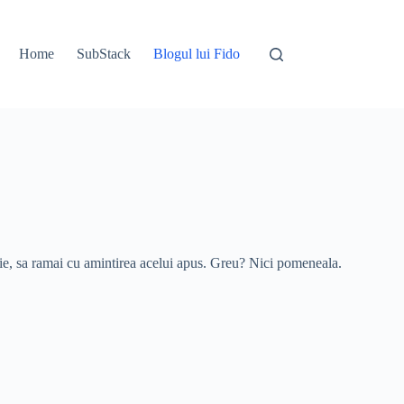
Home
SubStack
Blogul lui Fido
grafie, sa ramai cu amintirea acelui apus. Greu? Nici pomeneala.