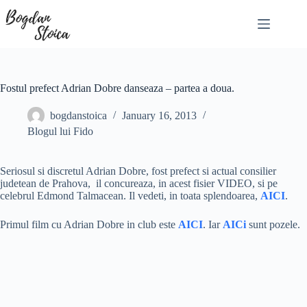
Skip
to
content
Fostul prefect Adrian Dobre danseaza – partea a doua.
bogdanstoica
January 16, 2013
Blogul lui Fido
Seriosul si discretul Adrian Dobre, fost prefect si actual consilier
judetean de Prahova, il concureaza, in acest fisier VIDEO, si pe
celebrul Edmond Talmacean. Il vedeti, in toata splendoarea,
AICI
.
Primul film cu Adrian Dobre in club este
AICI
. Iar
AICi
sunt pozele.