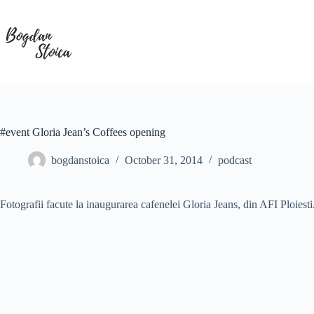
Skip
to
content
#event Gloria Jean’s Coffees opening
bogdanstoica
October 31, 2014
podcast
Fotografii facute la inaugurarea cafenelei Gloria Jeans, din AFI Ploiesti. 