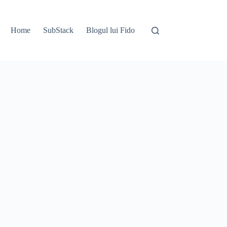
Home
SubStack
Blogul lui Fido