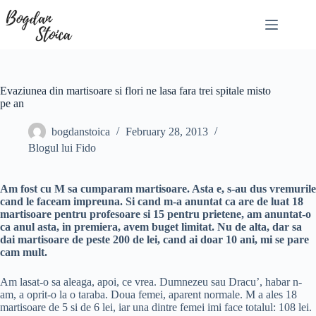
Skip
to
content
Evaziunea din martisoare si flori ne lasa fara trei spitale misto
pe an
bogdanstoica
February 28, 2013
Blogul lui Fido
Am fost cu M sa cumparam martisoare. Asta e, s-au dus vremurile
cand le faceam impreuna. Si cand m-a anuntat ca are de luat 18
martisoare pentru profesoare si 15 pentru prietene, am anuntat-o
ca anul asta, in premiera, avem buget limitat. Nu de alta, dar sa
dai martisoare de peste 200 de lei, cand ai doar 10 ani, mi se pare
cam mult.
Am lasat-o sa aleaga, apoi, ce vrea. Dumnezeu sau Dracu’, habar n-
am, a oprit-o la o taraba. Doua femei, aparent normale. M a ales 18
martisoare de 5 si de 6 lei, iar una dintre femei imi face totalul: 108 lei.