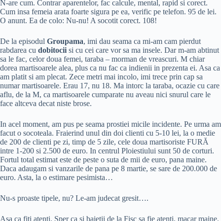
N-are cum. Contrar aparentelor, fac calcule, mental, rapid si corect.
Cum insa femeia arata foarte sigura pe ea, verific pe telefon. 95 de lei.
O anunt. Ea de colo: Nu-nu! A socotit corect. 108!
De la episodul
Groupama
, imi dau seama ca mi-am cam pierdut
rabdarea cu
dobitocii
si cu cei care vor sa ma insele. Dar m-am abtinut
sa le fac, celor doua femei, taraba – morman de vreascuri. M chiar
dorea martisoarele alea, plus ca nu fac ca indienii in prezenta ei. Asa ca
am platit si am plecat. Zece metri mai incolo, imi trece prin cap sa
numar martisoarele. Erau 17, nu 18. Ma intorc la taraba, ocazie cu care
aflu, de la M, ca martisoarele cumparate nu aveau nici snurul care le
face altceva decat niste brose.
In acel moment, am pus pe seama prostiei micile incidente. Pe urma am
facut o socoteala. Fraierind unul din doi clienti cu 5-10 lei, la o medie
de 200 de clienti pe zi, timp de 5 zile, cele doua martisoriste FURĂ
intre 1-200 si 2.500 de euro. In centrul Ploiestiului sunt 50 de corturi.
Fortul total estimat este de peste o suta de mii de euro, pana maine.
Daca adaugam si vanzarile de pana pe 8 martie, se sare de 200.000 de
euro. Asta, la o estimare pesimista…
Nu-s proaste tipele, nu? Le-am judecat gresit….
Asa ca fiti atenti. Sper ca si baietii de la Fisc sa fie atenti, macar maine.