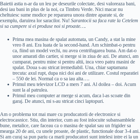
Baietii astia n-ar da un leu pe deseurile colectate, desi valoreaza bani,
desi iau bani in plus de la noi, ca Timbru Verde. Nici macar nu
cheltuiesc sume modice pe repararea unora dintre aparate si, de
exemplu, daruirea lor saracilor. Nu!
Sarantocii sa faca rate la Cetelem
si sa cumpere si ei produse noi si proaste….
Prima mea masina de spalat automata, un Candy, a stat la mine
vreo 8 ani. Era luata de la second-hand. Am schimbat-o pentru
ca, fiind un model vechi, nu avea centrifugarea buna. Am dat-o
unor amarati din cartier, si merge si in ziua de azi. De atunci, am
cumparat, pentru mine si pentru altii, inca vreo patru masini de
spalat. Doua s-au stricat iremediabil. Una, chiar saptamana
trecuta: axul rupt, dupa nici doi ani de utilizare. Costul reparatiei
– 550 de lei. Normal ca o sa iau alta….
Primul meu televizor LCD a mers 7 ani. Al doilea – doi. Acum
sunt la al patrulea.
Primul meu computer ar merge si acum, daca l-as scoate din
garaj. De atunci, mi s-au stricat cinci laptopuri.
Am o problema tot mai mare cu producatorii de electronice si
electrocasnice. Stiu, din interior, cum au fost inlocuite subansamblele
bune, metalice, care faceau ca o masina de spalat sau un frigider sa
mearga 20 de ani, cu unele proaste, de plastic, functionale doar 3-4 ani.
Si am curaj sa pun pariu ca marii producatori sunt intelesi intre ei la un