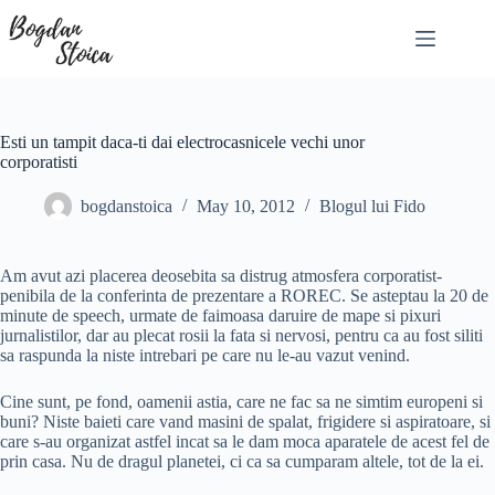
Skip
to
content
Esti un tampit daca-ti dai electrocasnicele vechi unor
corporatisti
bogdanstoica
May 10, 2012
Blogul lui Fido
Am avut azi placerea deosebita sa distrug atmosfera corporatist-
penibila de la conferinta de prezentare a ROREC. Se asteptau la 20 de
minute de speech, urmate de faimoasa daruire de mape si pixuri
jurnalistilor, dar au plecat rosii la fata si nervosi, pentru ca au fost siliti
sa raspunda la niste intrebari pe care nu le-au vazut venind.
Cine sunt, pe fond, oamenii astia, care ne fac sa ne simtim europeni si
buni? Niste baieti care vand masini de spalat, frigidere si aspiratoare, si
care s-au organizat astfel incat sa le dam moca aparatele de acest fel de
prin casa. Nu de dragul planetei, ci ca sa cumparam altele, tot de la ei.