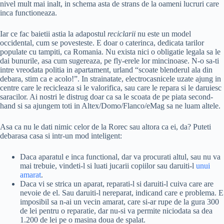
nivel mult mai inalt, in schema asta de strans de la oameni lucruri care
inca functioneaza.
Iar ce fac baietii astia la adapostul
reciclarii
nu este un model
occidental, cum se povesteste. E doar o caterinca, dedicata tarilor
populate cu tampiti, ca Romania. Nu exista nici o obligatie legala sa le
dai bunurile, asa cum sugereaza, pe fly-erele lor mincinoase. N-o sa-ti
intre vreodata politia in apartament, urland “scoate blenderul ala din
debara, stim ca e acolo!”. In strainatate, electrocasnicele uzate ajung in
centre care le recicleaza si le valorifica, sau care le repara si le daruiesc
saracilor. Ai nostri le distrug doar ca sa le scoata de pe piata second-
hand si sa ajungem toti in Altex/Domo/Flanco/eMag sa ne luam altele.
Asa ca nu le dati nimic celor de la Rorec sau altora ca ei, da? Puteti
debarasa casa si intr-un mod inteligent:
Daca aparatul e inca functional, dar va procurati altul, sau nu va
mai trebuie, vindeti-l si luati jucarii copiilor sau daruiti-l
unui
amarat
.
Daca vi se strica un aparat, reparati-l si daruiti-l cuiva care are
nevoie de el. Sau daruiti-l nereparat, indicand care e problema. E
imposibil sa n-ai un vecin amarat, care si-ar rupe de la gura 300
de lei pentru o reparatie, dar nu-si va permite niciodata sa dea
1.200 de lei pe o masina doua de spalat.