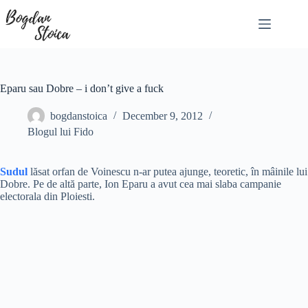
Skip
to
content
Eparu sau Dobre – i don’t give a fuck
bogdanstoica
December 9, 2012
Blogul lui Fido
Sudul
lăsat orfan de Voinescu n-ar putea ajunge, teoretic, în mâinile lui
Dobre. Pe de altă parte, Ion Eparu a avut cea mai slaba campanie
electorala din Ploiesti.